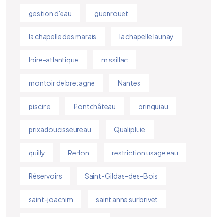
gestion d'eau
guenrouet
la chapelle des marais
la chapelle launay
loire-atlantique
missillac
montoir de bretagne
Nantes
piscine
Pontchâteau
prinquiau
prixadoucisseureau
Qualipluie
quilly
Redon
restriction usage eau
Réservoirs
Saint-Gildas-des-Bois
saint-joachim
saint anne sur brivet