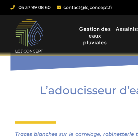
06 37 99 08 60
contact@lcjconcept.fr
Gestion des
Assaini
eaux
pluviales
L’adoucisseur d’e
T
races blanches
sur le carrelage,
robinetterie 