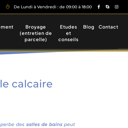
De Lundi à Vendredi : de 09:00 à 18:00
ement
Broyage
Etudes
Blog
Contact
(entretien de
et
parcelle)
conseils
e calcaire
uperbe des
salles de bains
peut