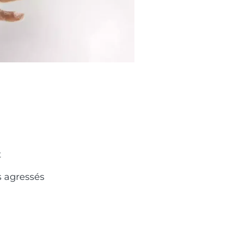
t
 agressés