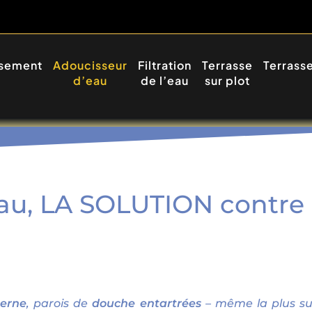
ssement
Adoucisseur
Filtration
Terrasse
Terrass
d’eau
de l’eau
sur plot
au, LA SOLUTION contre l
terne
, parois de
douche entartrées
– même la plus s