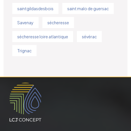
saintgildasdesbois
saint malo de guersac
Savenay
sécheresse
sécheresse loire atlantique
sévérac
Trignac