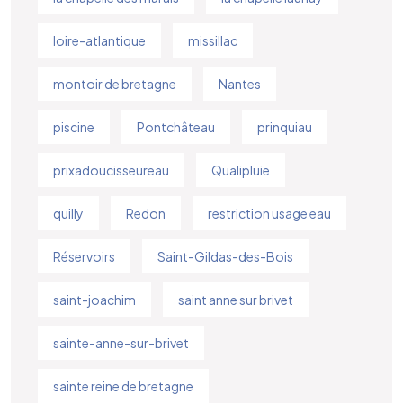
loire-atlantique
missillac
montoir de bretagne
Nantes
piscine
Pontchâteau
prinquiau
prixadoucisseureau
Qualipluie
quilly
Redon
restriction usage eau
Réservoirs
Saint-Gildas-des-Bois
saint-joachim
saint anne sur brivet
sainte-anne-sur-brivet
sainte reine de bretagne