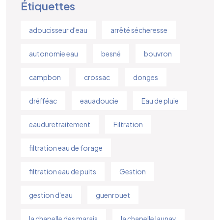
Étiquettes
adoucisseur d'eau
arrêté sécheresse
autonomie eau
besné
bouvron
campbon
crossac
donges
dréfféac
eauadoucie
Eau de pluie
eauduretraitement
Filtration
filtration eau de forage
filtration eau de puits
Gestion
gestion d'eau
guenrouet
la chapelle des marais
la chapelle launay