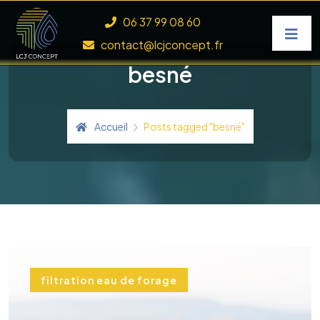
Skip to content
06 37 99 08 60
contact@lcjconcept.fr
besné
Accueil
Posts tagged "besné"
filtration eau de forage