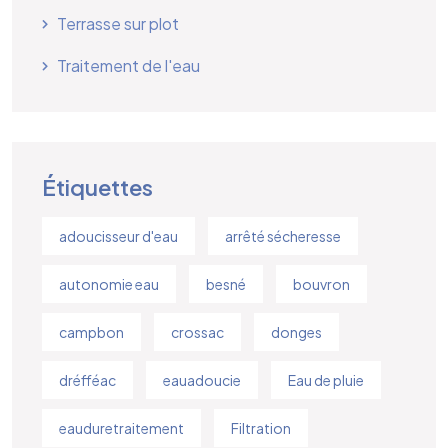
Terrasse sur plot
Traitement de l'eau
Étiquettes
adoucisseur d'eau
arrêté sécheresse
autonomie eau
besné
bouvron
campbon
crossac
donges
dréfféac
eauadoucie
Eau de pluie
eauduretraitement
Filtration