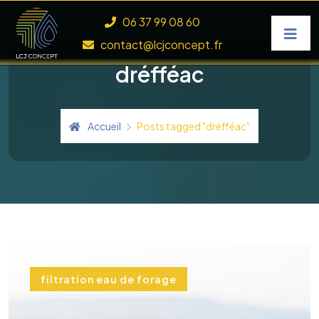
Skip to content
06 37 99 08 60
contact@lcjconcept.fr
dréfféac
Accueil
Posts tagged "dréfféac"
filtration eau de forage