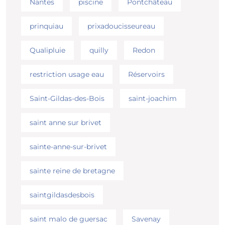
Nantes
piscine
Pontchâteau
prinquiau
prixadoucisseureau
Qualipluie
quilly
Redon
restriction usage eau
Réservoirs
Saint-Gildas-des-Bois
saint-joachim
saint anne sur brivet
sainte-anne-sur-brivet
sainte reine de bretagne
saintgildasdesbois
saint malo de guersac
Savenay