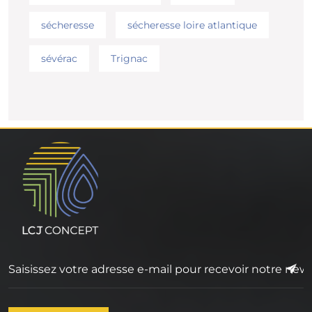
sécheresse
sécheresse loire atlantique
sévérac
Trignac
▬▬▬▬▬▬