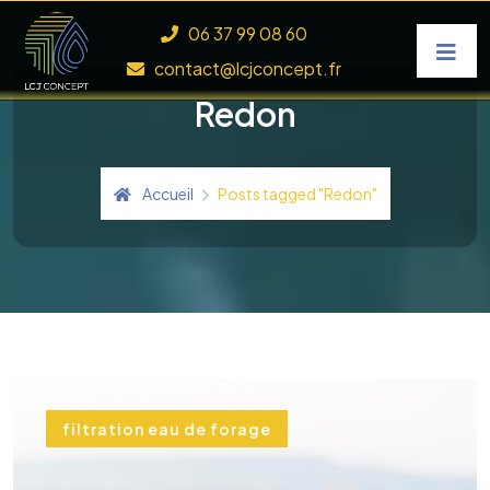
Skip to content
06 37 99 08 60
contact@lcjconcept.fr
Redon
Accueil
Posts tagged "Redon"
filtration eau de forage