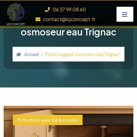
Skip to content
06 37 99 08 60
contact@lcjconcept.fr
osmoseur eau Trignac
Accueil
Posts tagged "osmoseur eau Trignac"
filtration eau de boisson