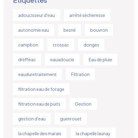
adoucisseur d'eau
arrêté sécheresse
autonomie eau
besné
bouvron
campbon
crossac
donges
dréfféac
eauadoucie
Eau de pluie
eauduretraitement
Filtration
filtration eau de forage
filtration eau de puits
Gestion
gestion d'eau
guenrouet
la chapelle des marais
la chapelle launay