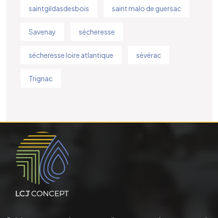
saintgildasdesbois
saint malo de guersac
Savenay
sécheresse
sécheresse loire atlantique
sévérac
Trignac