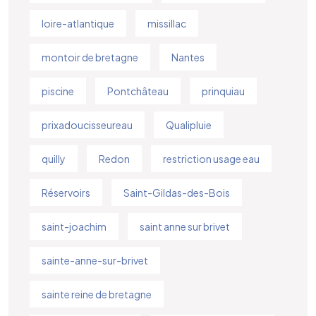
loire-atlantique
missillac
montoir de bretagne
Nantes
piscine
Pontchâteau
prinquiau
prixadoucisseureau
Qualipluie
quilly
Redon
restriction usage eau
Réservoirs
Saint-Gildas-des-Bois
saint-joachim
saint anne sur brivet
sainte-anne-sur-brivet
sainte reine de bretagne