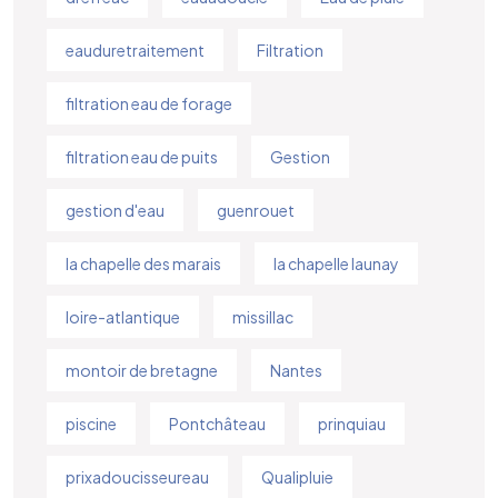
eauduretraitement
Filtration
filtration eau de forage
filtration eau de puits
Gestion
gestion d'eau
guenrouet
la chapelle des marais
la chapelle launay
loire-atlantique
missillac
montoir de bretagne
Nantes
piscine
Pontchâteau
prinquiau
prixadoucisseureau
Qualipluie