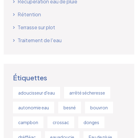
Récupération eau de pluie
Rétention
Terrasse sur plot
Traitement de l'eau
Étiquettes
adoucisseur d'eau
arrêté sécheresse
autonomie eau
besné
bouvron
campbon
crossac
donges
dréfféac
eauadoucie
Eau de pluie