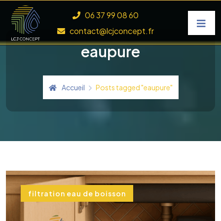
Skip to content
06 37 99 08 60
contact@lcjconcept.fr
eaupure
Accueil
Posts tagged "eaupure"
filtration eau de boisson