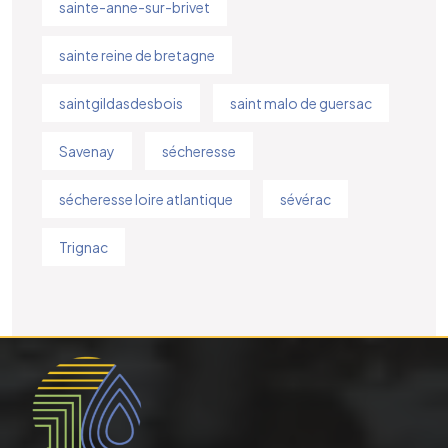
sainte-anne-sur-brivet
sainte reine de bretagne
saintgildasdesbois
saint malo de guersac
Savenay
sécheresse
sécheresse loire atlantique
sévérac
Trignac