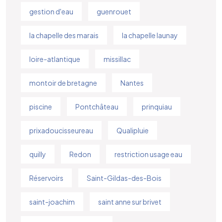
gestion d'eau
guenrouet
la chapelle des marais
la chapelle launay
loire-atlantique
missillac
montoir de bretagne
Nantes
piscine
Pontchâteau
prinquiau
prixadoucisseureau
Qualipluie
quilly
Redon
restriction usage eau
Réservoirs
Saint-Gildas-des-Bois
saint-joachim
saint anne sur brivet